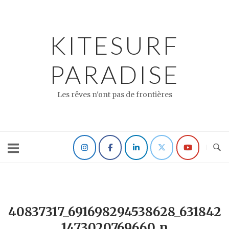
Skip
to
content
KITESURF
PARADISE
Les rêves n'ont pas de frontières
40837317_691698294538628_631842
1473020769660_n