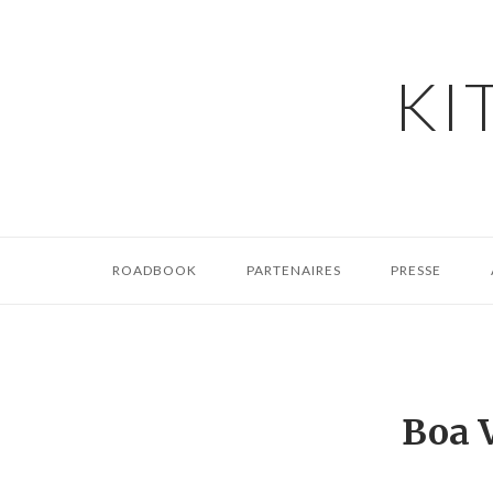
Skip
to
content
KI
ROADBOOK
PARTENAIRES
PRESSE
Boa V