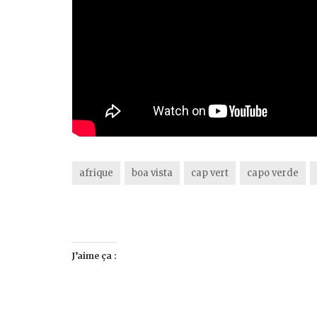
afrique
boa vista
cap vert
capo verde
J’aime ça :