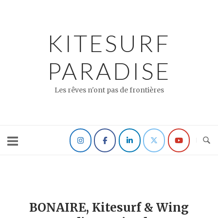
Skip
to
content
KITESURF
PARADISE
Les rêves n'ont pas de frontières
BONAIRE, Kitesurf & Wing