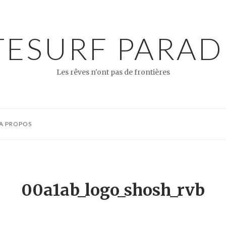
TESURF PARAD
Les rêves n'ont pas de frontières
A PROPOS
00a1ab_logo_shosh_rvb