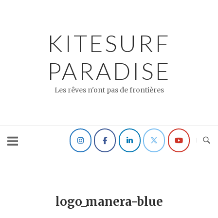
Skip
to
content
KITESURF
PARADISE
Les rêves n'ont pas de frontières
logo_manera-blue