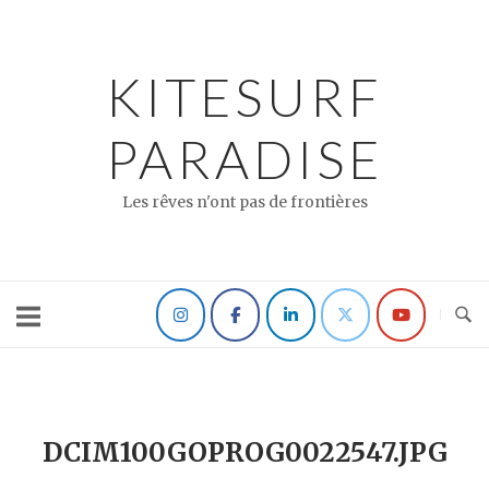
Skip
to
content
KITESURF
PARADISE
Les rêves n'ont pas de frontières
DCIM100GOPROG0022547.JPG