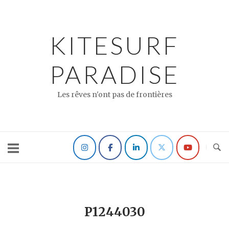
Skip
to
content
KITESURF
PARADISE
Les rêves n'ont pas de frontières
P1244030