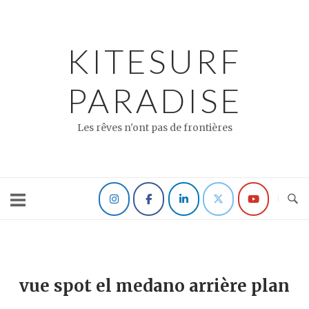
Skip
to
content
KITESURF
PARADISE
Les rêves n'ont pas de frontières
vue spot el medano arrière plan