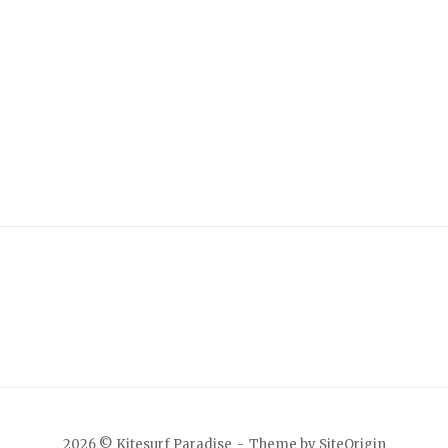
2026 © Kitesurf Paradise
Theme by
SiteOrigin