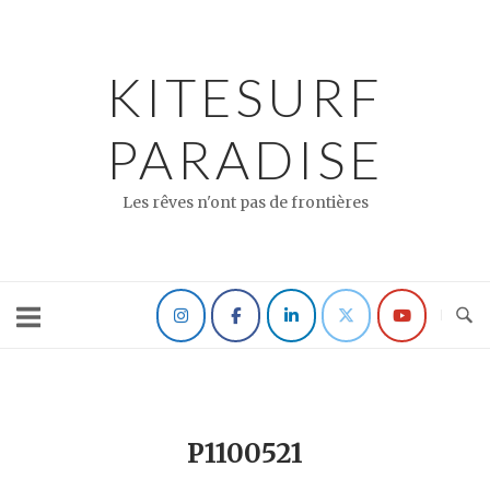
Skip
to
content
KITESURF
PARADISE
Les rêves n'ont pas de frontières
P1100521