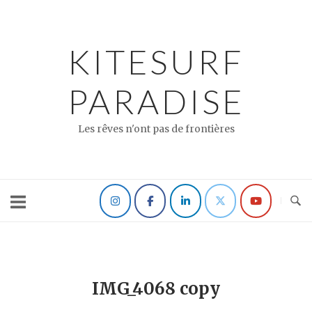
Skip
to
content
KITESURF
PARADISE
Les rêves n'ont pas de frontières
IMG_4068 copy