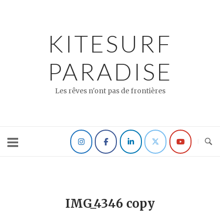
Skip
to
content
KITESURF
PARADISE
Les rêves n'ont pas de frontières
IMG_4346 copy