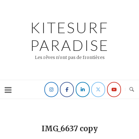
Skip
to
content
KITESURF
PARADISE
Les rêves n'ont pas de frontières
IMG_6637 copy