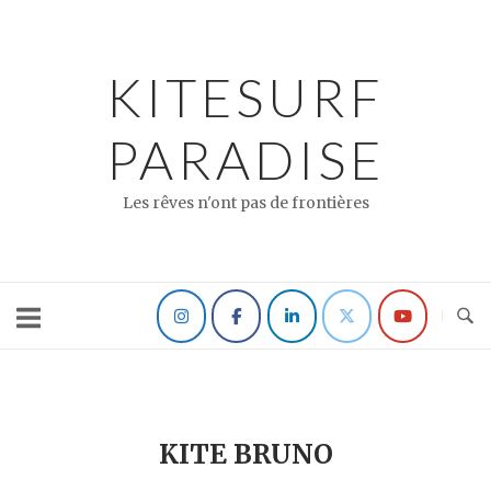
Skip
to
content
KITESURF
PARADISE
Les rêves n'ont pas de frontières
KITE BRUNO