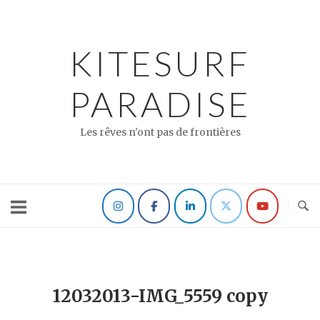
Skip
to
content
KITESURF
PARADISE
Les rêves n'ont pas de frontières
12032013-IMG_5559 copy